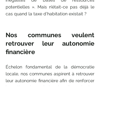
inégalités de bases de ressources 
potentielles ». Mais n’était-ce pas déjà le 
cas quand la taxe d’habitation existait ?
Nos communes veulent 
retrouver leur autonomie 
financière
Échelon fondamental de la démocratie 
locale, nos communes aspirent à retrouver 
leur autonomie financière afin de renforcer 
leur rôle et leur mission dans l’organisation 
institutionnelle de notre pays. La réforme 
du mode de financement des communes 
doit être repensée. C’est une priorité qui 
permettrait aux élus locaux de réaliser des 
choix budgétaires et donc politiques en 
adéquation avec les attentes de leur 
population. À méditer.