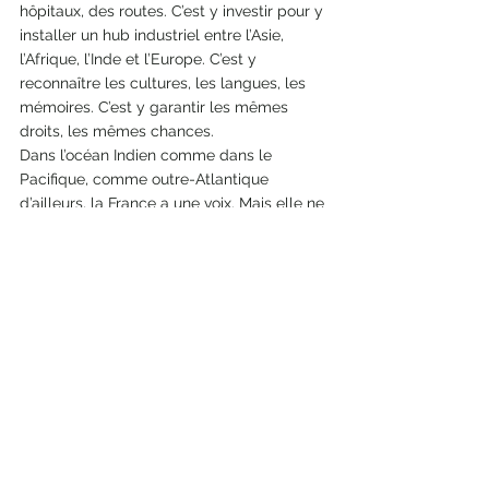
hôpitaux, des routes. C’est y investir pour y 
installer un hub industriel entre l’Asie, 
l’Afrique, l’Inde et l’Europe. C’est y 
reconnaître les cultures, les langues, les 
mémoires. C’est y garantir les mêmes 
droits, les mêmes chances.
Dans l’océan Indien comme dans le 
Pacifique, comme outre-Atlantique 
d’ailleurs, la France a une voix. Mais elle ne 
pourra la faire entendre que si elle parle 
aussi à ses enfants les plus éloignés. Ce 
n’est pas qu’une question de diplomatie ou 
de défense : c’est une question d’humanité 
et de fidélité à notre devise.
Il est temps que la France regarde ses 
outre-mer non plus comme une charge, 
mais comme une chance. Et qu’elle s’en 
donne les moyens. Car une France sans 
ses territoires ultramarins ne serait plus 