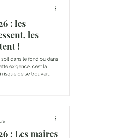
6 : les
ssent, les
tent !
e soit dans le fond ou dans
tte exigence, c’est la
 risque de se trouver
lections municipales ne
t. Mais elles sont un
ment pour les partis
éinventer. Un
s radicales, qui vont être
réel. Un avertissement,
ure
6 : Les maires