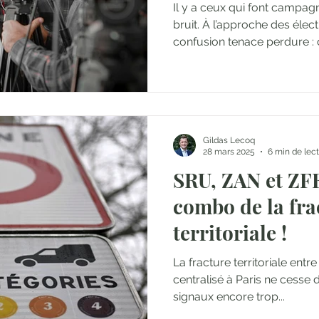
Il y a ceux qui font campagn
bruit. À l’approche des élec
confusion tenace perdure :
débute le jour où l’on anno
Comme si la course comme
claque la porte du vestiaire
primait sur l’échauffement.
Gildas Lecoq
28 mars 2025
6 min de lec
SRU, ZAN et ZFE
combo de la fra
territoriale !
La fracture territoriale entr
centralisé à Paris ne cesse de s'a
signaux encore trop...