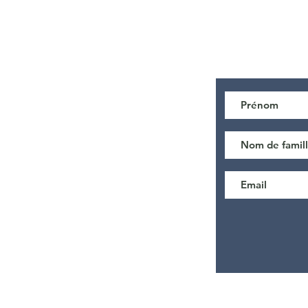
Inscrivez-vous 
les dernières act
 françaises
eil
uis-je ?
ontacter
© 2024 by Le pari des Territoires.