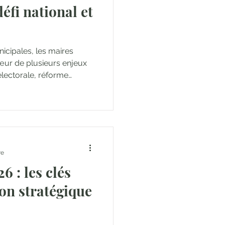
éfi national et
icipales, les maires
œur de plusieurs enjeux
électorale, réforme
du mandat. Dans ce
e est scrutée comme
nales et réalités du
re
6 : les clés
on stratégique