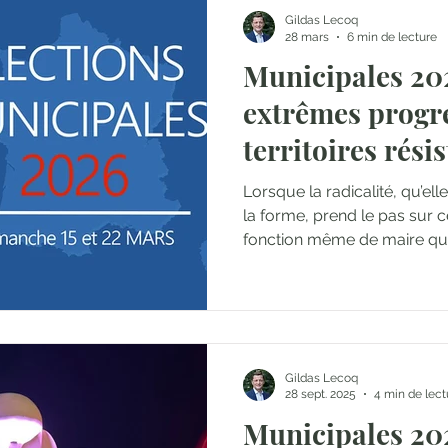
Gildas Lecoq
28 mars
6 min de lecture
Municipales 202
extrêmes progre
territoires résis
Lorsque la radicalité, qu’ell
la forme, prend le pas sur ce
fonction même de maire qui
fragilisée. Alors non, ces é
marquent pas un basculemen
avertissement. Un avertisse
traditionnels, sommés de se r
avertissement pour les force
Gildas Lecoq
confrontées à l’épreuve du 
28 sept. 2025
4 min de lect
surtout, pour notre démo
Municipales 202