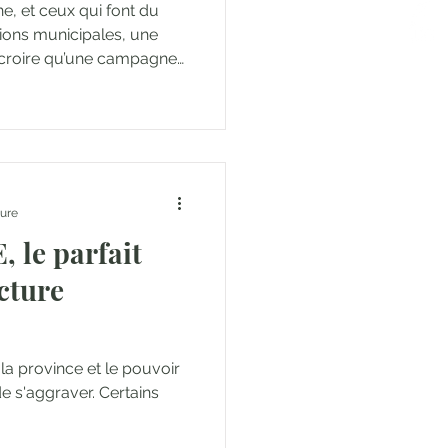
e, et ceux qui font du
tions municipales, une
 croire qu’une campagne
nce sa candidature.
nçait au moment où l’on
. Comme si le sprint
ture
, le parfait
cture
e la province et le pouvoir
ggraver. Certains