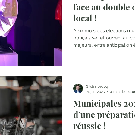
face au double d
local !
À six mois des élections mun
français se retrouvent au c
majeurs, entre anticipation 
institutionnelle et fatigue 
contexte, leur action local
jamais, entre réformes natio
terrain.
Gildas Lecoq
24 juil. 2025
4 min de lectu
Municipales 202
d’une préparati
réussie !