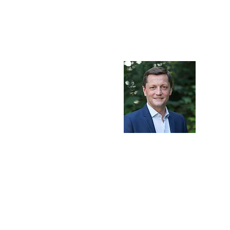
Le pari
des Territoires
L'observatoire des collectivités
Accu
Qui s
Blog
Me C
Élu local durant plusieurs
années, ancien journaliste,
directeur de
Lire plus