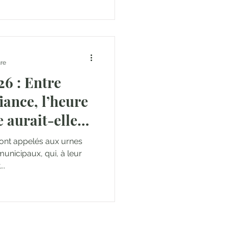
ure
6 : Entre
iance, l’heure
 aurait-elle
ront appelés aux urnes
municipaux, qui, à leur
..