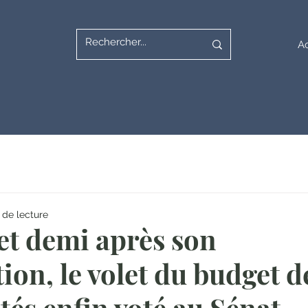
Ac
 de lecture
et demi après son
ion, le volet du budget d
ités enfin voté au Sénat