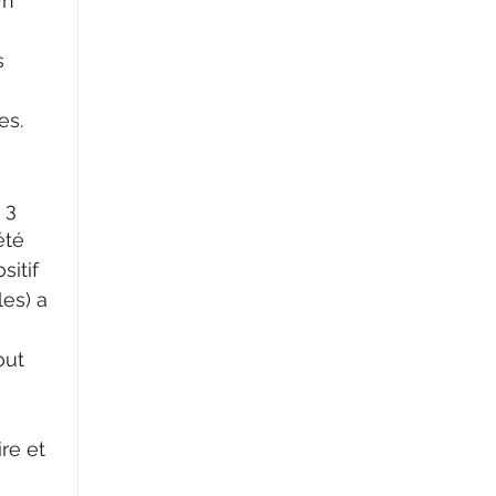
Un 
s 
es.
 3 
été 
sitif 
les) a 
out 
re et 