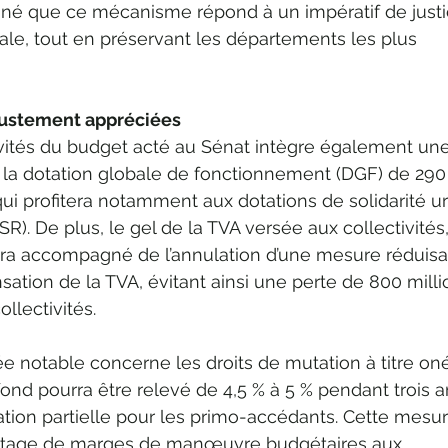
ligné que ce mécanisme répond à un impératif de justi
riale, tout en préservant les départements les plus 
justement appréciées
ivités du budget acté au Sénat intègre également une
la dotation globale de fonctionnement (DGF) de 290
 qui profitera notamment aux dotations de solidarité u
SR). De plus, le gel de la TVA versée aux collectivités,
ra accompagné de l’annulation d’une mesure réduisan
tion de la TVA, évitant ainsi une perte de 800 milli
ollectivités.
 notable concerne les droits de mutation à titre on
ond pourra être relevé de 4,5 % à 5 % pendant trois a
tion partielle pour les primo-accédants. Cette mesur
vantage de marges de manœuvre budgétaires aux 