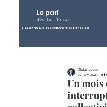
Le pari
des Territoires
L'observatoire des collectivités françaises
Gildas Lecoq
20 janv. 2025
3 min
Un mois 
interrupt
collectiv