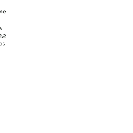
ne 
, 
,2 
as 