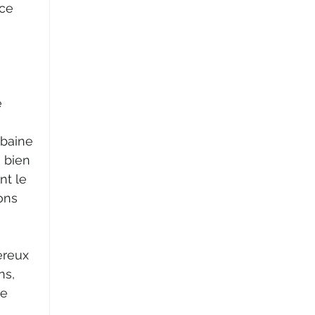
ce 
 
 
rbaine 
 bien 
t le 
ons 
éreux 
ns, 
e 