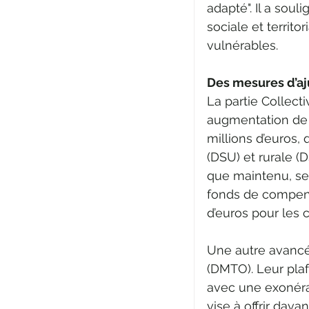
adapté". Il a sou
sociale et territo
vulnérables.
Des mesures d’a
La partie Collect
augmentation de 
millions d’euros,
(DSU) et rurale (D
que maintenu, se
fonds de compensa
d’euros pour les c
Une autre avancée
(DMTO). Leur plaf
avec une exonéra
vise à offrir da