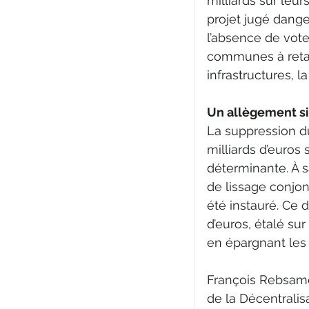
milliards sur le
projet jugé dange
l’absence de vote
communes à retar
infrastructures, l
Un allègement sig
La suppression du
milliards d’euros 
déterminante. À
de lissage conjonc
été instauré. Ce d
d’euros, étalé sur
en épargnant les 
François Rebsame
de la Décentralisa