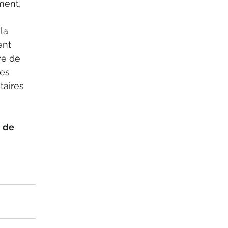
ment, 
 
la 
ent 
re de 
es 
taires 
 de 
 