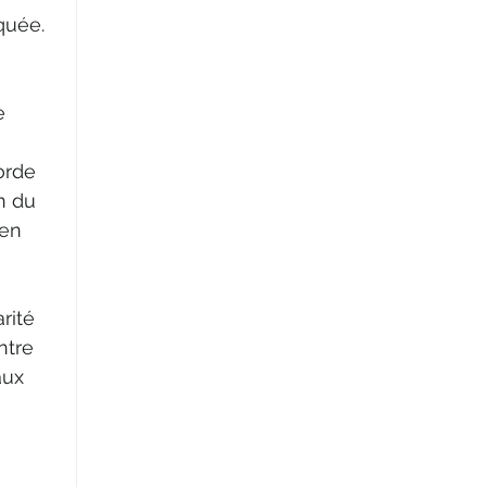
quée.
e 
orde 
n du 
en 
rité 
tre 
aux 