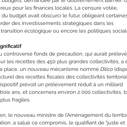
urs budgets, demandée par le Gouvernement Barnier. 
reux pour les finances locales. La censure votée, 
 du budget avait obscurci le futur, obligeant certaine
der des investissements stratégiques dans les 
a transition écologique ou encore les politiques social
nificatif
 controversé fonds de précaution, qui aurait prélevé
sur les recettes des 450 plus grandes collectivités, a 
 sa place, un nouveau mécanisme nommé 
Dilico
 (dispo
turel des recettes fiscales des collectivités territoria
ispositif prévoit un prélèvement réduit à un milliard 
 trois ans, et concernera environ 2 000 collectivités, t
plus fragiles.
n, le nouveau ministre de l’Aménagement du territoi
tion, a salué ce compromis, le qualifiant de "juste et 