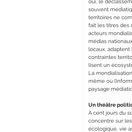
oui, le déclassem
souvent médiatiqu
territoires ne com
fait les titres d
acteurs mondialis
médias nationaux.
locaux, adaptent 
contraintes territ
lisent un écosys
La mondialisation
même où l’informa
paysage médiatiq
Un théâtre polit
À cent jours du s
concentre sur les
écologique, vie a