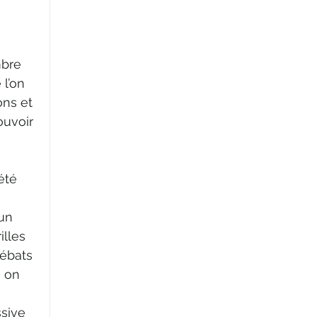
mbre 
l’on 
ons et 
uvoir 
 
été 
 
un 
lles 
ébats 
 on 
ssive 