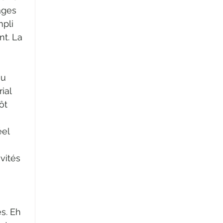
ages 
pli 
t. La 
au 
ial 
ôt 
el 
vités 
 
s. Eh 