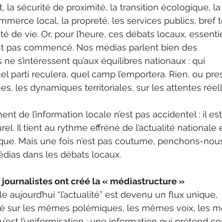
la sécurité de proximité, la transition écologique, la 
mmerce local, la propreté, les services publics, bref t
lité de vie. Or, pour l’heure, ces débats locaux, essenti
nt pas commencé. Nos médias parlent bien des 
ne s’intéressent qu’aux équilibres nationaux : qui 
uel parti reculera, quel camp l’emportera. Rien, ou pre
s, les dynamiques territoriales, sur les attentes réel
t de l’information locale n’est pas accidentel : il est
el. Il tient au rythme effréné de l’actualité nationale e
tique. Mais une fois n’est pas coutume, penchons-nous
édias dans les débats locaux.
s journalistes ont créé la « médiastructure »
e aujourd’hui “l’actualité” est devenu un flux unique, 
é sur les mêmes polémiques, les mêmes voix, les 
u’est l’uniformisation : une information qui prétend cou