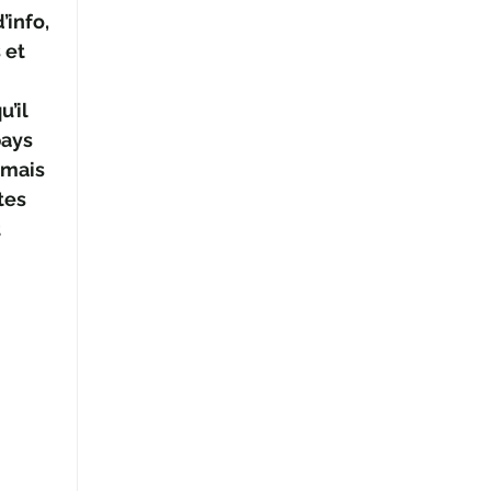
’info, 
 et 
’il 
ays 
 mais 
tes 
 