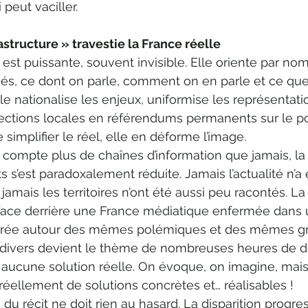
peut vaciller.
tructure » travestie la France réelle
st puissante, souvent invisible. Elle oriente par no
és, ce dont on parle, comment on en parle et ce que 
 Elle nationalise les enjeux, uniformise les représentati
lections locales en référendums permanents sur le po
e simplifier le réel, elle en déforme l’image.
 compte plus de chaînes d’information que jamais, la
ts s’est paradoxalement réduite. Jamais l’actualité n’a 
 jamais les territoires n’ont été aussi peu racontés. La
efface derrière une France médiatique enfermée dans 
turée autour des mêmes polémiques et des mêmes gri
it divers devient le thème de nombreuses heures de d
 aucune solution réelle. On évoque, on imagine, mais
réellement de solutions concrètes et… réalisables !
 du récit ne doit rien au hasard. La disparition progre