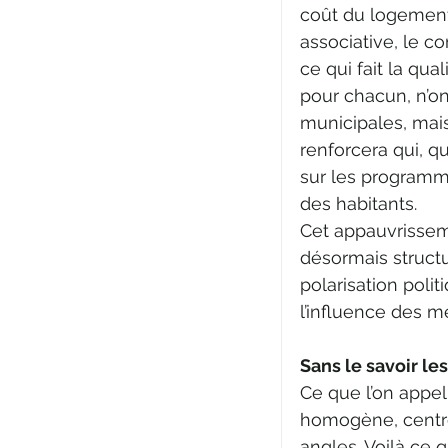
coût du logement, 
associative, le co
ce qui fait la qua
pour chacun, n’o
municipales, mais 
renforcera qui, q
sur les programme
des habitants.
Cet appauvrissemen
désormais structur
polarisation poli
l’influence des m
Sans le savoir le
Ce que l’on appell
homogène, centr
angles. Voilà ce q