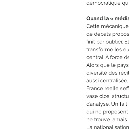
démocratique qui 
Quand la « médias
Cette mécanique e
de débats propos
finit par oublier.
transforme les é
central. À force d
Alors que le pays
diversité des réci
aussi centralisée,
France réelle s’
vase clos, struc
d’analyse. Un fa
qui ne proposent
ne trouve jamais 
La nationalisation