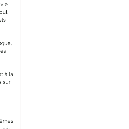
vie 
out 
els 
sque, 
les 
 
t à la 
 sur 
mêmes 
vrir 