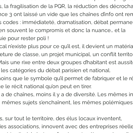
s, la fragilisation de la PQR, la réduction des décroch
ce 3 ont laissé un vide que les chaînes d’info ont rem
s codes : immédiateté, dramatisation, débat permanen
bien souvent le compromis et donc la nuance… et la 
ie pour rester poli !
ocal n’existe plus pour ce qu’il est, il devient un matéri
eture de classe, un projet municipal, un conflit territor
Mais une rixe entre deux groupes d’habitant est aussit
 les catégories du débat parisien et national.
ins que le symbole qu’il permet de fabriquer et le ré
le récit national qu’on peut en tirer.
 y a de chaînes, moins il y a de diversité. Les mêmes in
s mêmes sujets s’enchaînent, les mêmes polémiques
sur tout le territoire, des élus locaux inventent, 
s associations, innovent avec des entreprises réelle