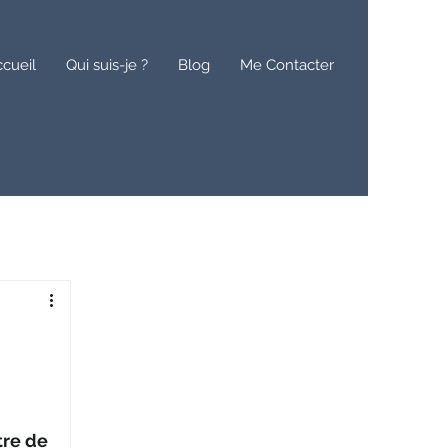
cueil
Qui suis-je ?
Blog
Me Contacter
re de 