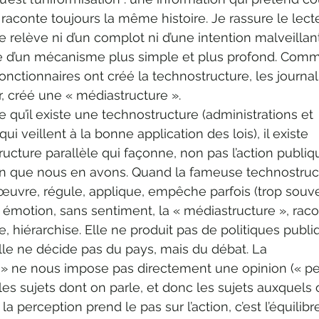
 raconte toujours la même histoire. Je rassure le lecte
 relève ni d’un complot ni d’une intention malveillant
e d’un mécanisme plus simple et plus profond. Comm
fonctionnaires ont créé la technostructure, les journal
r, créé une « médiastructure ».
 qu’il existe une technostructure (administrations et 
qui veillent à la bonne application des lois), il existe 
ucture parallèle qui façonne, non pas l’action publiqu
on que nous en avons. Quand la fameuse technostruc
 œuvre, régule, applique, empêche parfois (trop souv
 émotion, sans sentiment, la « médiastructure », raco
, hiérarchise. Elle ne produit pas de politiques publi
Elle ne décide pas du pays, mais du débat. La 
 » ne nous impose pas directement une opinion (« p
t les sujets dont on parle, et donc les sujets auxquels 
la perception prend le pas sur l’action, c’est l’équilibr