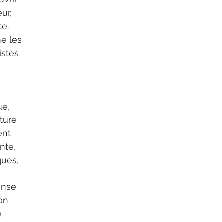
ur, 
e. 
e les 
istes 
e, 
ture 
ent 
nte, 
ques, 
ense 
on 
e 