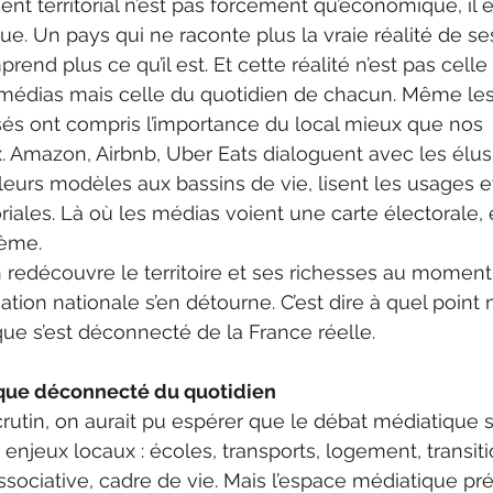
ent territorial n’est pas forcément qu’économique, il e
e. Un pays qui ne raconte plus la vraie réalité de se
prend plus ce qu’il est. Et cette réalité n’est pas celle 
es médias mais celle du quotidien de chacun. Même les
és ont compris l’importance du local mieux que nos 
 Amazon, Airbnb, Uber Eats dialoguent avec les élus
leurs modèles aux bassins de vie, lisent les usages et
oriales. Là où les médias voient une carte électorale, 
tème.
 redécouvre le territoire et ses richesses au moment
tion nationale s’en détourne. C’est dire à quel point 
ue s’est déconnecté de la France réelle.
ique déconnecté du quotidien
crutin, on aurait pu espérer que le débat médiatique 
 enjeux locaux : écoles, transports, logement, transiti
ssociative, cadre de vie. Mais l’espace médiatique pré