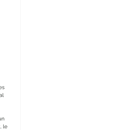
es 
al 
 
un 
 le 