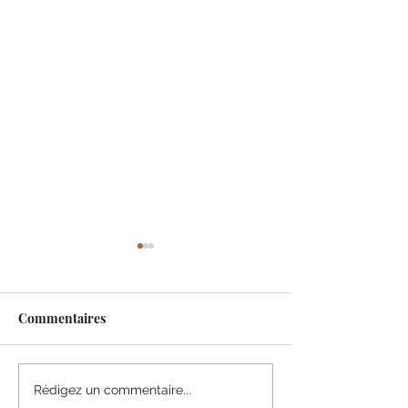
Commentaires
Parole d’élu : Alain
Parole d’élue : 
Rédigez un commentaire...