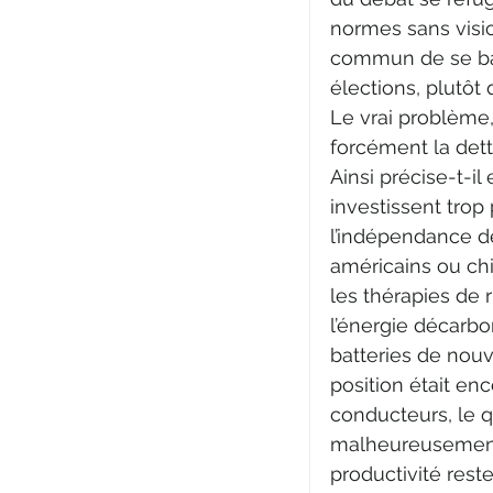
normes sans visio
commun de se bat
élections, plutôt
Le vrai problème,
forcément la dett
Ainsi précise-t-i
investissent trop
l’indépendance de 
américains ou chi
les thérapies de 
l’énergie décarbo
batteries de nouv
position était en
conducteurs, le q
malheureusement 
productivité reste