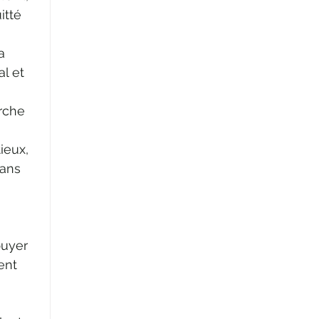
itté 
a 
l et 
erche 
ieux, 
dans 
puyer 
ent 