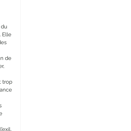
 du 
 Elle 
des 
on de 
r, 
 trop 
sance 
s 
e 
exil, 