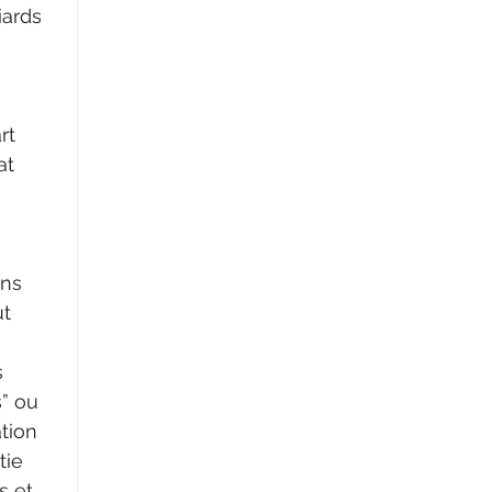
iards 
rt 
at 
ins 
t 
 
” ou 
tion 
tie 
 et 