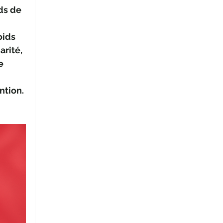
ds de 
ids 
rité, 
e 
ntion. 