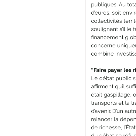
publiques. Au tota
d’euros, soit envi
collectivités terr
soulignant s’il le 
financement globa
concerne uniqueme
combine investis
“Faire payer les 
Le débat public su
affirment qu’il su
était gaspillage, 
transports et la 
d’avenir. D’un aut
relancer la dépen
de richesse, l’Éta
du débat se réfu