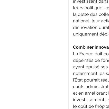
investissant dans 
leurs politiques a
la dette des colle
national, leur ac
d’innovation durab
uniquement dédié
Combiner innovat
La France doit co
dépenses de fonct
ayant épuisé ses
notamment les sal
l’État pourrait ré
coûts administrati
et en améliorant l
investissements 
le coût de l’hôpit