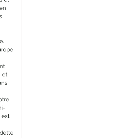
en 
s 
e. 
urope 
nt 
 et 
ans 
 
otre 
mi-
 est 
 dette 