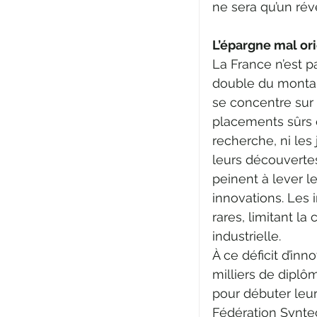
ne sera qu’un rév
L’épargne mal ori
La France n’est 
double du montant
se concentre sur l
placements sûrs q
recherche, ni les 
leurs découvertes
peinent à lever l
innovations. Les 
rares, limitant l
industrielle.
À ce déficit d’inn
milliers de diplô
pour débuter leur 
Fédération Syntec 