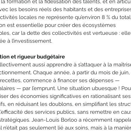
la formation et la fidélisation des talents, et en articu
vec les besoins réels des habitants et des entreprises
ctivités locales ne représente qu’environ 8 % du total
tion est essentielle pour créer des écosystèmes 
les, car la dette des collectivités est vertueuse : elle
e à l’investissement.
ion et rigueur budgétaire
llectivement aussi apprendre à s’attaquer à la maîtris
ionnement. Chaque année, à partir du mois de juin, l’
 recettes, commence à financer ses dépenses — 
aires — par l’emprunt. Une situation ubuesque ! Pour
aliser des économies significatives en rationalisant ses
fs, en réduisant les doublons, en simplifiant les struc
’efficacité des services publics, sans remettre en cau
stratégiques. Jean-Louis Borloo a récemment rappel
al n’était pas seulement lié aux soins, mais à la maniè