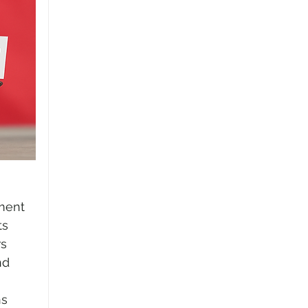
ment 
s 
s 
nd 
s 