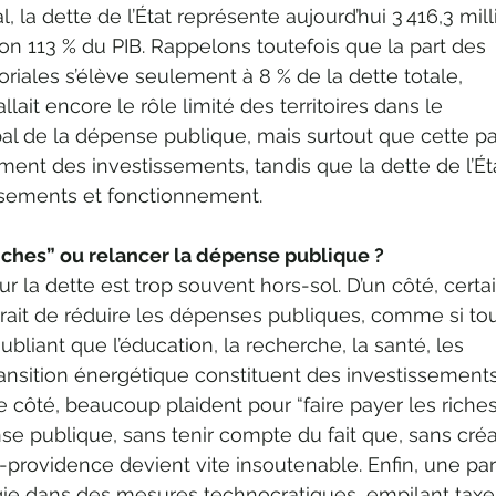
l, la dette de l’État représente aujourd’hui 3 416,3 mill
ron 113 % du PIB. Rappelons toutefois que la part des 
itoriales s’élève seulement à 8 % de la dette totale, 
fallait encore le rôle limité des territoires dans le 
l de la dépense publique, mais surtout que cette pa
nt des investissements, tandis que la dette de l’Ét
sements et fonctionnement. 
riches” ou relancer la dépense publique ?
r la dette est trop souvent hors-sol. D’un côté, certa
ffirait de réduire les dépenses publiques, comme si tou
oubliant que l’éducation, la recherche, la santé, les 
transition énergétique constituent des investissements
re côté, beaucoup plaident pour “faire payer les riches
se publique, sans tenir compte du fait que, sans créa
t-providence devient vite insoutenable. Enfin, une par
gie dans des mesures technocratiques, empilant taxes