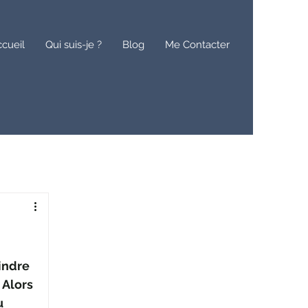
cueil
Qui suis-je ?
Blog
Me Contacter
indre 
 Alors 
u 