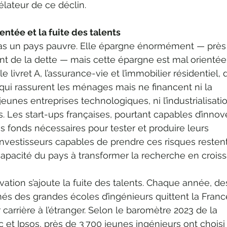
élateur de ce déclin.
entée et la fuite des talents
pas un pays pauvre. Elle épargne énormément — près
 de la dette — mais cette épargne est mal orientée.
e livret A, l’assurance-vie et l’immobilier résidentiel, 
ui rassurent les ménages mais ne financent ni la 
jeunes entreprises technologiques, ni l’industrialisati
. Les start-ups françaises, pourtant capables d’innove
es fonds nécessaires pour tester et produire leurs 
investisseurs capables de prendre ces risques restent
a capacité du pays à transformer la recherche en crois
ovation s’ajoute la fuite des talents. Chaque année, de
més des grandes écoles d’ingénieurs quittent la Franc
carrière à l’étranger. Selon le baromètre 2023 de la 
et Ipsos, près de 3 700 jeunes ingénieurs ont choisi l’