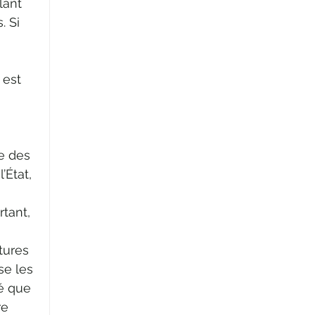
lant 
. Si 
 
 est 
e des 
État, 
tant, 
 
tures 
se les 
é que 
re 